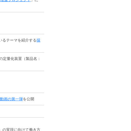
いるテーマを紹介する
採
の定量化装置（製品名：
R動画の第一弾
を公開
」の実現に向けて働き方