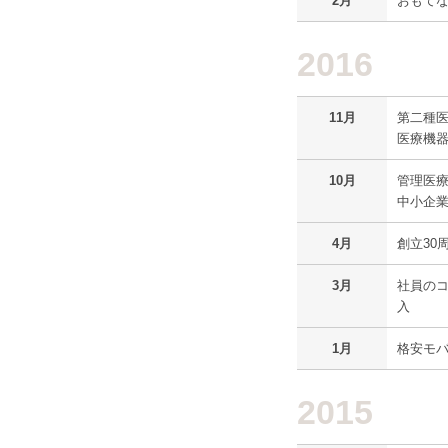
2月
おもてな
2016
11月
第二種
医療機
10月
管理医
中小企
4月
創立30
3月
社員の
入
1月
格安モ
2015