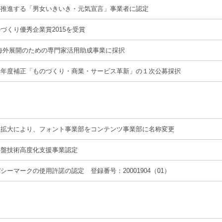
が推進する「男女いきいき・元気宣言」事業者に認定
づくり優秀企業賞2015を受賞
O海外展開のための専門家活用助成事業に採択
６年度補正「ものづくり・商業・サービス革新」の１次公募採択
域拡大により、フォント事業部をコンテンツ事業部に名称変更
基盤技術高度化支援事業認定
シーマークの使用許諾の認定 登録番号：20001904（01）