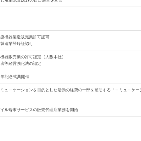
し規格認証2017の自己適合を宣言
医療機器製造販売業許可認可
器製造業登録証認可
療機器販売業の許可認定（大阪本社）
業者等経営強化法の認定
周年記念式典開催
コミュニケーションを目的とした活動の経費の一部を補助する「コミュニケー
バイル端末サービスの販売代理店業務を開始