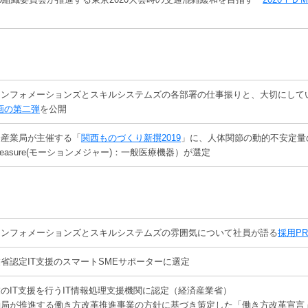
インフォメーションズとスキルシステムズの各部署の仕事振りと、大切にして
画の第二弾
を公開
済産業局が主催する「
関西ものづくり新撰2019
」に、人体関節の動的不安定量
nMeasure(モーションメジャー)：一般医療機器）が選定
インフォメーションズとスキルシステムズの雰囲気について社員が語る
採用P
省認定IT支援のスマートSMEサポーターに選定
のIT支援を行うIT情報処理支援機関に認定（経済産業省）
働局が推進する働き方改革推進事業の方針に基づき策定した「働き方改革宣言