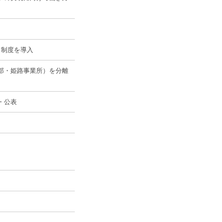
」制度を導入
部・姫路事業所）を分離
・公表