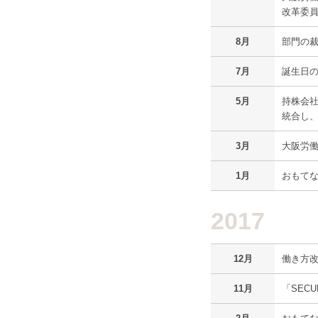
改革委
8月
部門の
7月
誕生日
5月
持株会
統合し
3月
大阪労
1月
おもてな
2017
12月
働き方
11月
「SEC