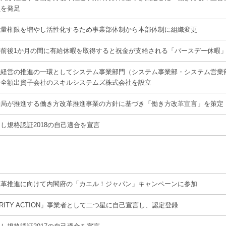
員を発足
裁量権限を増やし活性化するため事業部体制から本部体制に組織変更
の前後1か月の間に有給休暇を取得すると祝金が支給される「バースデー休暇
社経営の推進の一環としてシステム事業部門（システム事業部・システム営業
、全額出資子会社のスキルシステムズ株式会社を設立
働局が推進する働き方改革推進事業の方針に基づき「働き方改革宣言」を策定
し規格認証2018の自己適合を宣言
改革推進に向けて内閣府の「
カエル！ジャパン
」キャンペーンに参加
URITY ACTION」事業者として二つ星に自己宣言し、認定登録