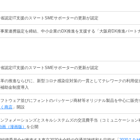
省認定IT支援のスマートSMEサポーターの更新が認定
事業連携協定を締結、中小企業のDX推進を支援する「大阪府DX推進パート
省認定IT支援のスマートSMEサポーターの更新が認定
改革の推進ならびに、新型コロナ感染症対策の一貫としてテレワークの利用促
の補助金制度導入
ソフトウェア並びにフォントのパッケージ商材等オリジナル製品を中心に販売
ふく商店
」開設
インフォメーションズとスキルシステムズの交流費手当（コミュニケーション
動画（漫画版）
を公開
20組織委員会が推進する東京2020大会時の交通混雑緩和を目指す「
2020Ｔ