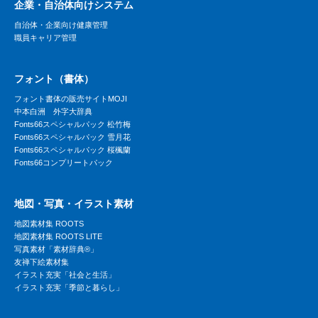
企業・自治体向けシステム
自治体・企業向け健康管理
職員キャリア管理
フォント（書体）
フォント書体の販売サイトMOJI
中本白洲 外字大辞典
Fonts66スペシャルパック 松竹梅
Fonts66スペシャルパック 雪月花
Fonts66スペシャルパック 桜楓蘭
Fonts66コンプリートパック
地図・写真・イラスト素材
地図素材集 ROOTS
地図素材集 ROOTS LITE
写真素材「素材辞典®」
友禅下絵素材集
イラスト充実「社会と生活」
イラスト充実「季節と暮らし」