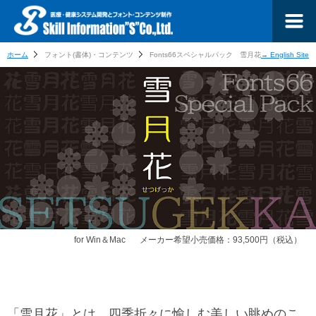
ホーム
フォント(書体)・コンテンツ
Fonts66スペシャルパック 雪月花
→ English Site
for Win＆Mac
メーカー希望小売価格：93,500円（税込）
「雪月花」とは、四季折々に愉しむ美しい眺めのこ