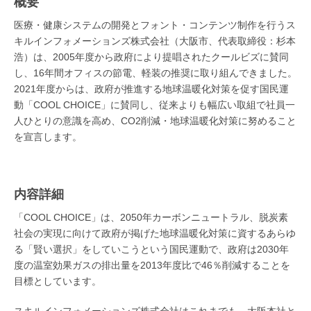
概要
医療・健康システムの開発とフォント・コンテンツ制作を行うス
キルインフォメーションズ株式会社（大阪市、代表取締役：杉本
浩）は、2005年度から政府により提唱されたクールビズに賛同
し、16年間オフィスの節電、軽装の推奨に取り組んできました。
2021年度からは、政府が推進する地球温暖化対策を促す国民運
動「COOL CHOICE」に賛同し、従来よりも幅広い取組で社員一
人ひとりの意識を高め、CO2削減・地球温暖化対策に努めること
を宣言します。
内容詳細
「COOL CHOICE」は、2050年カーボンニュートラル、脱炭素
社会の実現に向けて政府が掲げた地球温暖化対策に資するあらゆ
る「賢い選択」をしていこうという国民運動で、政府は2030年
度の温室効果ガスの排出量を2013年度比で46％削減することを
目標としています。