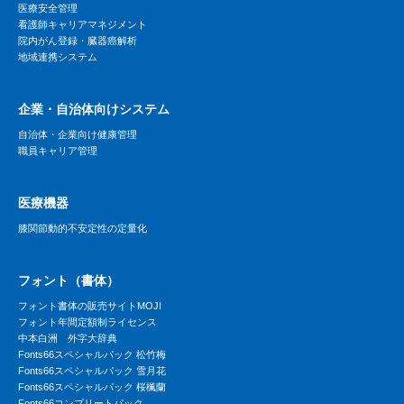
医療安全管理
看護師キャリアマネジメント
院内がん登録・臓器癌解析
地域連携システム
企業・自治体向けシステム
自治体・企業向け健康管理
職員キャリア管理
医療機器
膝関節動的不安定性の定量化
フォント（書体）
フォント書体の販売サイトMOJI
フォント年間定額制ライセンス
中本白洲 外字大辞典
Fonts66スペシャルパック 松竹梅
Fonts66スペシャルパック 雪月花
Fonts66スペシャルパック 桜楓蘭
Fonts66コンプリートパック