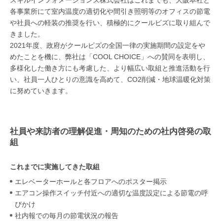
スキルインフォメーションズ株式会社はこれまでも、大阪本社と
各事業所にて室内温度の適切化や間引き照明等のオフィスの節電
や社員への軽装の推奨を行い、積極的にクールビズに取り組んで
きました。
2021年度、政府がクールビズの全国一律の実施期間の設定をや
めたことを機に、弊社は「COOL CHOICE」への賛同を表明し、
多様化した働き方にも考慮した、より幅広い取組と推進活動を行
い、社員一人ひとりの意識を高めて、CO2削減・地球温暖化対策
に努めていきます。
社員や来訪者の理解促進・周知のための社内啓発の取
組
これまでに実施してきた取組
エレベーターホールと各フロアへのポスター掲示
エアコン操作スイッチ付近への適切な温度設定による節電の呼
びかけ
社内報での毎月の節電状況の報告