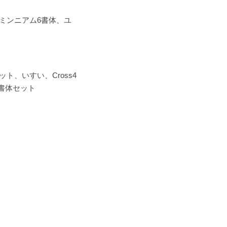
ミンニアム6書体、ユ
ト、いすい、Cross4
書体セット