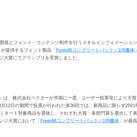
開発とフォント・コンテンツ制作を行うスキルインフォメーショ
）が提供するフォント製品「
Fonts66コンプリートパック／109書体
プロレジ大賞にてグランプリを受賞しました。
ジ大賞」は、株式会社ベクターが半期に一度、ユーザー投票等により大
日～8月12日の期間で投票が行われた第36回では、新商品に限らず20
ミネート対象商品を選抜し、それぞれ大賞・各部門賞を選出して
プロレジ大賞において「
Fonts66コンプリートパック／109書体
」が最