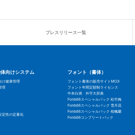
プレスリリース
一覧
治体向けシステム
フォント（書体）
向け健康管理
フォント書体の販売サイトMOJI
管理
フォント年間定額制ライセンス
中本白洲 外字大辞典
Fonts66スペシャルパック 松竹梅
Fonts66スペシャルパック 雪月花
Fonts66スペシャルパック 桜楓蘭
安定性の定量化
Fonts66コンプリートパック