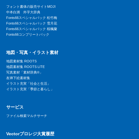
フォント書体の販売サイトMOJI
中本白洲 外字大辞典
Fonts66スペシャルパック 松竹梅
Fonts66スペシャルパック 雪月花
Fonts66スペシャルパック 桜楓蘭
Fonts66コンプリートパック
地図・写真・イラスト素材
地図素材集 ROOTS
地図素材集 ROOTS LITE
写真素材「素材辞典®」
友禅下絵素材集
イラスト充実「社会と生活」
イラスト充実「季節と暮らし」
サービス
ファイル検索マルチサーチ
Vectorプロレジ大賞履歴