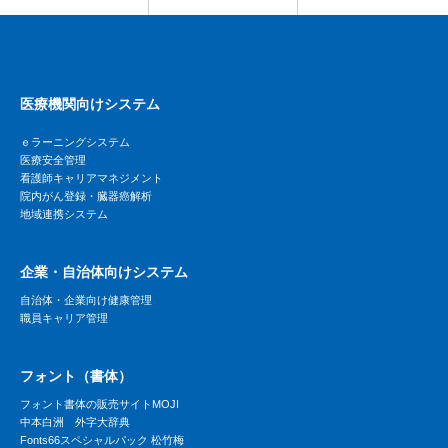
医療機関向けシステム
ｅラーニングシステム
医療安全管理
看護師キャリアマネジメント
院内がん登録・臓器癌解析
地域連携システム
企業・自治体向けシステム
自治体・企業向け健康管理
職員キャリア管理
フォント（書体）
フォント書体の販売サイトMOJI
中本白洲 外字大辞典
Fonts66スペシャルパック 松竹梅